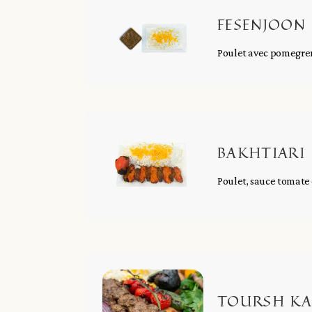
FESENJOON
Poulet avec pomegrenad
BAKHTIARI
Poulet, sauce tomate e
TOURSH KA