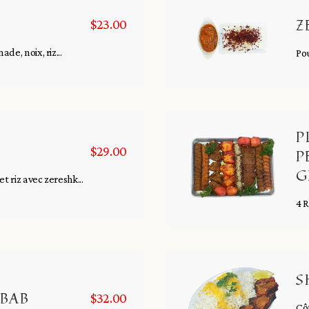
Z
$23.00
e, noix, riz...
Pou
P
$29.00
P
G
t riz avec zereshk...
4 R
S
BAB
$32.00
Côt