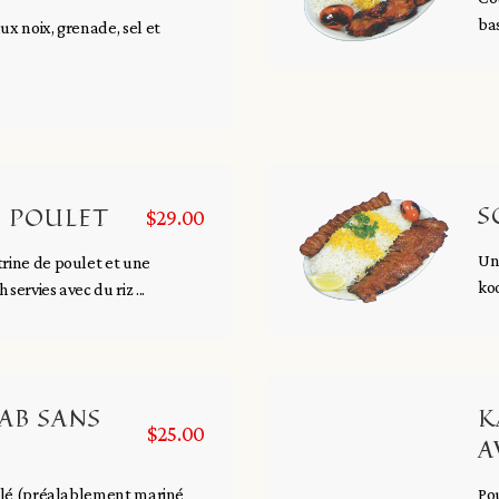
bas
ux noix, grenade, sel et
S
U POULET
$29.00
Un
rine de poulet et une
koo
ervies avec du riz ...
AB SANS
K
$25.00
A
illé (préalablement mariné
Pou