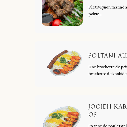
Filet Mignon mariné a
poivre...
SOLTANI A
Une brochette de poit
brochette de koobideh s
JOOJEH KAB
OS
Poitrine de poulet gr