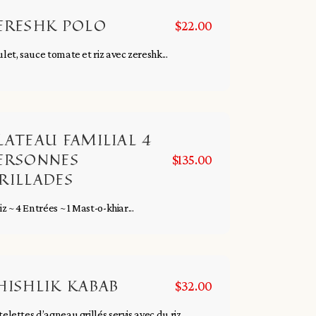
ERESHK POLO
$22.00
let, sauce tomate et riz avec zereshk...
LATEAU FAMILIAL 4
ERSONNES
$135.00
RILLADES
iz ~ 4 Entrées ~ 1 Mast-o-khiar...
HISHLIK KABAB
$32.00
elettes d’agneau grillés servis avec du riz