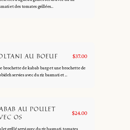
mati et des tomates grillées...
OLTANI AU BOEUF
$37.00
e brochette de kabab barg et une brochette de
bideh servies avec du riz basmati et ...
ABAB AU POULET
$24.00
VEC OS
let grillé servi avec du riz basmati, tomates